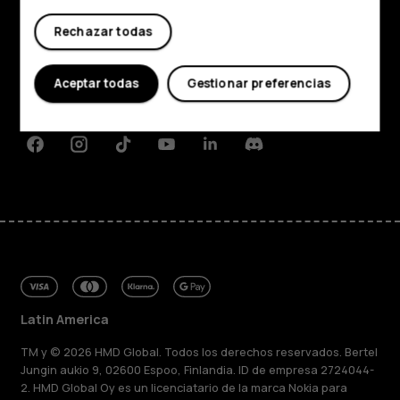
Comprar
Rechazar todas
Acerca de
Planet and people
Aceptar todas
Gestionar preferencias
Soporte
Facebook
Instagram
Tiktok
Youtube
Linkedin
Discord
Latin America
TM y © 2026 HMD Global. Todos los derechos reservados. Bertel
Jungin aukio 9, 02600 Espoo, Finlandia. ID de empresa 2724044-
2. HMD Global Oy es un licenciatario de la marca Nokia para