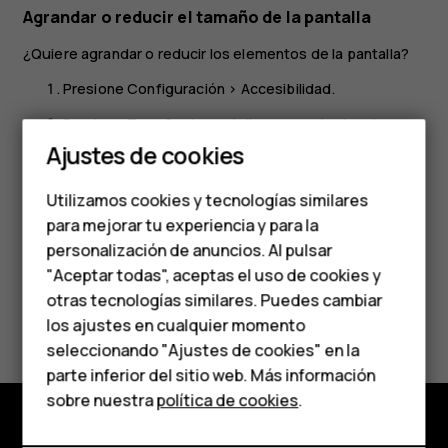
Agrandar o reducir el tamaño de la pantalla
¿Quiere agrandar o reducir los elementos de la pantalla?
Presione
Configuración
>
Accesibilidad
.
Presione
Tamaño de pantalla
y, para ajustar el
Smartphones
tamaño de pantalla, arrastre el control deslizante del
Ajustes de cookies
Teléfonos de gama
nivel de tamaño de pantalla.
Utilizamos cookies y tecnologías similares
media
para mejorar tu experiencia y para la
personalización de anuncios. Al pulsar
Teléfonos para
"Aceptar todas", aceptas el uso de cookies y
personas mayores
otras tecnologías similares. Puedes cambiar
¿Te ha parecido útil?
los ajustes en cualquier momento
HMD Terra M
seleccionando "Ajustes de cookies" en la
Sí
No
parte inferior del sitio web. Más información
Comprar
sobre nuestra
política de cookies
.
Mi cuenta