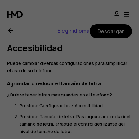
Manual
del
Elegir idioma
Descargar
usuario
Accesibilidad
de
Puede cambiar diversas configuraciones para simplificar
Nokia 2
el uso de su teléfono.
Agrandar o reducir el tamaño de letra
¿Quiere tener letras más grandes en el teléfono?
Presione
Configuración
>
Accesibilidad
.
Presione
Tamaño de letra
. Para agrandar o reducir el
tamaño de letra, arrastre el control deslizante del
nivel de tamaño de letra.