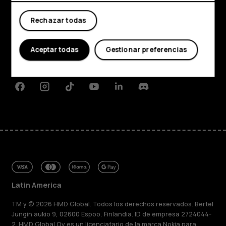
Mi cuenta
Comprar
Rechazar todas
Acerca de
Planet and people
Aceptar todas
Gestionar preferencias
Soporte
Facebook
Instagram
Tiktok
Youtube
Linkedin
Discord
Latin America
TM y © 2026 HMD Global. Todos los derechos reservados. Bertel
Jungin aukio 9, 02600 Espoo, Finlandia. ID de empresa 2724044-
2. HMD Global Oy es un licenciatario de la marca Nokia para