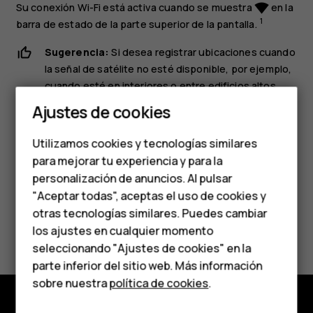
Su conexión Wi-Fi está activa cuando se muestra
en la
network_wifi
1
barra de estado de la parte superior de la pantalla.
Sugerencia:
Si desea registrar ubicaciones cuando
la señal de satélite no esté disponible, por ejemplo,
cuando esté en interiores o entre edificios altos,
Smartphones
active Wi-Fi para mejorar la precisión del
Ajustes de cookies
posicionamiento.
Teléfonos de gama
Utilizamos cookies y tecnologías similares
media
para mejorar tu experiencia y para la
personalización de anuncios. Al pulsar
Teléfonos para
"Aceptar todas", aceptas el uso de cookies y
personas mayores
otras tecnologías similares. Puedes cambiar
¿Te ha parecido útil?
los ajustes en cualquier momento
HMD Terra M
seleccionando "Ajustes de cookies" en la
Sí
No
parte inferior del sitio web. Más información
Comprar
sobre nuestra
política de cookies
.