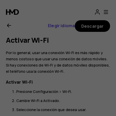
Manual
del
Elegir idioma
Descargar
usuario
Activar Wi-Fi
de
Por lo general, usar una conexión Wi-Fi es más rápido y
Nokia 2
menos costoso que usar una conexión de datos móviles.
Si hay conexiones de Wi-Fi y de datos móviles disponibles,
el teléfono usa la conexión Wi-Fi.
Activar Wi-Fi
Presione
Configuración
>
Wi-Fi
.
Cambie Wi-Fi a
Activado
.
Seleccione la conexión que desea usar.