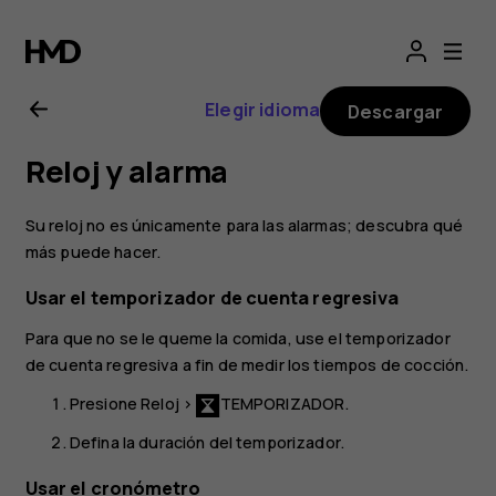
Manual
del
Elegir idioma
Descargar
usuario
Reloj y alarma
de
Su reloj no es únicamente para las alarmas; descubra qué
Nokia 2
más puede hacer.
Usar el temporizador de cuenta regresiva
Para que no se le queme la comida, use el temporizador
de cuenta regresiva a fin de medir los tiempos de cocción.
Presione
Reloj
>
TEMPORIZADOR
.
Defina la duración del temporizador.
Usar el cronómetro