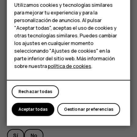
Teléfonos de gama
Utilizamos cookies y tecnologías similares
de la repetición, presione
Reloj
>
>
Configuración
>
more_vert
media
para mejorar tu experiencia y para la
Duración de la repetición
y seleccione la duración que
personalización de anuncios. Al pulsar
quiera.
Teléfonos para
"Aceptar todas", aceptas el uso de cookies y
Apagar una alarma
personas mayores
otras tecnologías similares. Puedes cambiar
los ajustes en cualquier momento
Cuando suene la alarma, deslice la alarma hacia la derecha.
HMD Terra M
seleccionando "Ajustes de cookies" en la
Eliminar una alarma
parte inferior del sitio web. Más información
Comprar
sobre nuestra
política de cookies
.
Presione
Reloj
>
ALARMA
. Seleccione la alarma y
access_alarm
presione
Eliminar
.
delete
Mi cuenta
Rechazar todas
Aceptar todas
Gestionar preferencias
¿Te ha parecido útil?
Sí
No