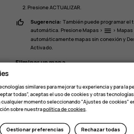
Presione
ACTUALIZAR
.
Sugerencia:
También puede programar el t
menu
automática. Presione
Mapas
>
>
Mapas 
automáticamente mapas sin conexión
y
De
Activado
.
Eliminar un mapa
ies
dehaze
Presione
Mapas
>
>
Mapas sin conexión
y
ecnologías similares para mejorar tu experiencia y para la p
Presione
ELIMINAR
.
ceptar todas", aceptas el uso de cookies y otras tecnología
n cualquier momento seleccionando "Ajustes de cookies" en l
ación sobre nuestra
política de cookies
.
Gestionar preferencias
Rechazar todas