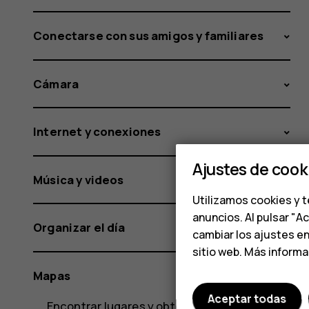
Conectarse con sus amigos y familiares
Cámara
Internet y conexiones
Ajustes de cook
Música y videos
Utilizamos cookies y t
anuncios. Al pulsar "A
Organizar el día
cambiar los ajustes e
sitio web. Más inform
Mapas
Aceptar todas
Encontrar lugares y obtener indicaciones