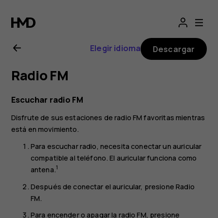
Manual
del
Elegir idioma
Descargar
usuario
Radio FM
de
Escuchar radio FM
Nokia 2
Disfrute de sus estaciones de radio FM favoritas mientras
está en movimiento.
Para escuchar radio, necesita conectar un auricular
compatible al teléfono. El auricular funciona como
1
antena.
Después de conectar el auricular, presione
Radio
FM
.
Para encender o apagar la radio FM, presione