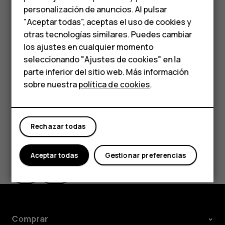
personalización de anuncios. Al pulsar
Teléfonos para
Eliminar una estación de las favoritas
"Aceptar todas", aceptas el uso de cookies y
personas mayores
Presione
cuando escuche una estación.
otras tecnologías similares. Puedes cambiar
star_border
los ajustes en cualquier momento
Sugerencia:
Para escuchar una estación de radio
HMD Terra M
seleccionando "Ajustes de cookies" en la
con los altavoces del teléfono, presione
Altavoz
more_vert
parte inferior del sitio web. Más información
Comprar
encendido
. Mantenga conectados los auriculares.
sobre nuestra
política de cookies
.
Mi cuenta
Rechazar todas
¿Te ha parecido útil?
Aceptar todas
Gestionar preferencias
Sí
No
Comprar