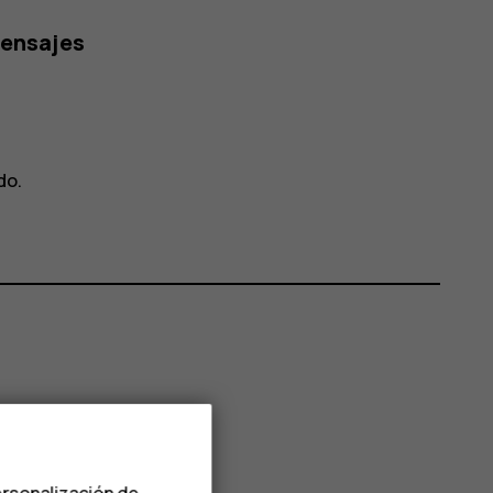
mensajes
do
.
ersonalización de