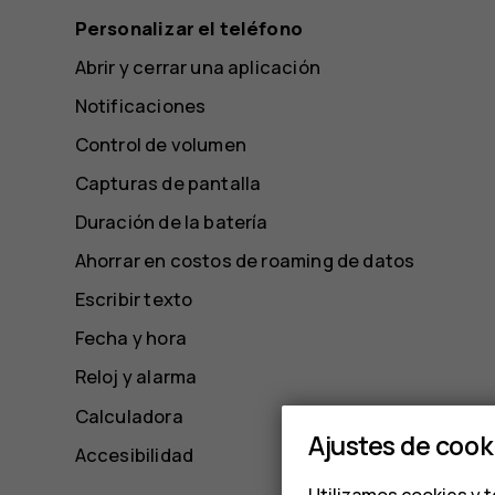
Personalizar el teléfono
Abrir y cerrar una aplicación
Notificaciones
Control de volumen
Capturas de pantalla
Duración de la batería
Ahorrar en costos de roaming de datos
Escribir texto
Fecha y hora
Reloj y alarma
Calculadora
Ajustes de cook
Accesibilidad
Utilizamos cookies y t