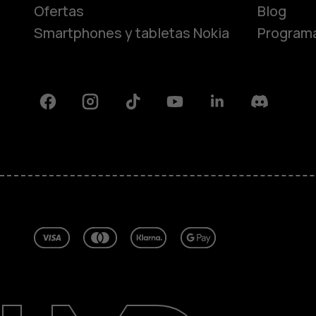
Ofertas
Blog
Smartphones y tabletas Nokia
Programa
Facebook
Instagram
Tiktok
Youtube
Linkedin
Discord
Acerca de
Blog
Reparar, reutilizar, reciclar
Sostenibilidad