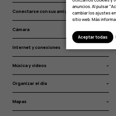
anuncios. Al pulsar "A
Conectarse con sus amigos y familiares
cambiar los ajustes e
sitio web. Más inform
Cámara
Aceptar todas
Internet y conexiones
Música y videos
Organizar el día
Mapas