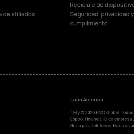
Reciclaje de dispositiv
 de afiliados
Seguridad, privacidad y
cumplimiento
Smartphon
Teléfonos 
Teléfonos p
personas m
Latin America
HMD Terra 
TM y © 2026 HMD Global. Todos l
Espoo, Finlandia. ID de empresa 
Nokia para teléfonos. Nokia es u