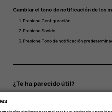
Cambiar el tono de notificación de los 
Presione
Configuración
.
Presione
Sonido
.
Presione
Tono de notificación predetermina
¿Te ha parecido útil?
Sí
No
ies
ecnologías similares para mejorar tu experiencia y para la p