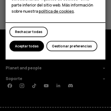
parte inferior del sitio web. Más información
Comprar
sobre nuestra
política de cookies
.
¿Te ha parecido útil?
Mi cuenta
Sí
No
Rechazar todas
Aceptar todas
Gestionar preferencias
Comprar
Acerca de
Planet and people
Soporte
Facebook
Instagram
Tiktok
Youtube
Linkedin
Discord