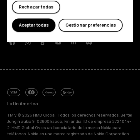
Acerca de
Rechazar todas
Planet and people
Aceptar todas
Gestionar preferencias
Soporte
Facebook
Instagram
Tiktok
Youtube
Linkedin
Discord
Latin America
TM y © 2026 HMD Global. Todos los derechos reservados. Bertel
Jungin aukio 9, 02600 Espoo, Finlandia. ID de empresa 2724044-
2. HMD Global Oy es un licenciatario de la marca Nokia para
teléfonos. Nokia es una marca registrada de Nokia Corporation.