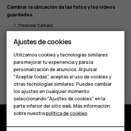
Cambiar la ubicación de las fotos y los videos
guardados
Presione
Cámara
.
Smartphones
Presione
>
Configuración
>
Almacenamiento
menu
settings
Ajustes de cookies
de datos
.
Teléfonos de gama
Utilizamos cookies y tecnologías similares
media
para mejorar tu experiencia y para la
personalización de anuncios. Al pulsar
Teléfonos para
"Aceptar todas", aceptas el uso de cookies y
¿Te ha parecido útil?
personas mayores
otras tecnologías similares. Puedes cambiar
los ajustes en cualquier momento
HMD Terra M
Sí
No
seleccionando "Ajustes de cookies" en la
parte inferior del sitio web. Más información
Comprar
sobre nuestra
política de cookies
.
Comprar
Mi cuenta