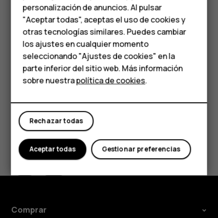
personalización de anuncios. Al pulsar
Responder un mensaje
Teléfonos para
"Aceptar todas", aceptas el uso de cookies y
Presione
Mensajes
.
personas mayores
otras tecnologías similares. Puedes cambiar
los ajustes en cualquier momento
Presione el mensaje que desea responder.
HMD Terra M
seleccionando "Ajustes de cookies" en la
Escriba su respuesta en el cuadro de texto debajo
parte inferior del sitio web. Más información
Comprar
del mensaje y presione
.
send
sobre nuestra
política de cookies
.
Mi cuenta
Rechazar todas
¿Te ha parecido útil?
Aceptar todas
Gestionar preferencias
Sí
No
Comprar