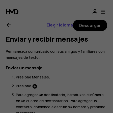
Manual
del
Elegir idioma
Descargar
usuario
Enviar y recibir mensajes
de
Permanezca comunicado con sus amigos y familiares con
Nokia 2
mensajes de texto.
Enviar un mensaje
Presione
Mensajes
.
Presione
.
add_circle
Para agregar un destinatario, introduzca el número
en un cuadro de destinatarios. Para agregar un
contacto, comience a escribir su nombre y presione
el contacto.