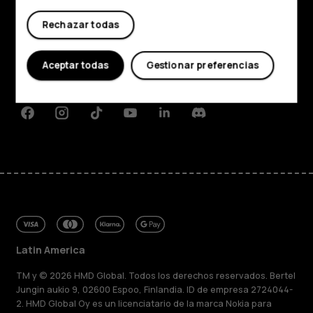
Comprar
Rechazar todas
Acerca de
Planet and people
Aceptar todas
Gestionar preferencias
Soporte
Facebook
Instagram
Tiktok
Youtube
Linkedin
Discord
Latin America
TM y © 2026 HMD Global. Todos los derechos reservados. Bertel
Jungin aukio 9, 02600 Espoo, Finlandia. ID de empresa 2724044-
2. HMD Global Oy es un licenciatario de la marca Nokia para