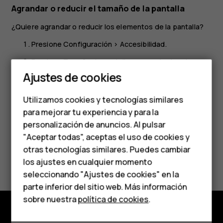
Agrandar o reducir el tamaño de la pantalla
¿Quiere agrandar o reducir los elementos de la pantalla?
Presione
Configuración
>
Accesibilidad
.
Presione
Tamaño de pantalla
y, para ajustar el
Smartphones
tamaño de pantalla, arrastre el control deslizante del
Ajustes de cookies
Teléfonos de gama
nivel de tamaño de pantalla.
Utilizamos cookies y tecnologías similares
media
para mejorar tu experiencia y para la
personalización de anuncios. Al pulsar
Teléfonos para
"Aceptar todas", aceptas el uso de cookies y
personas mayores
otras tecnologías similares. Puedes cambiar
¿Te ha parecido útil?
los ajustes en cualquier momento
HMD Terra M
seleccionando "Ajustes de cookies" en la
Sí
No
parte inferior del sitio web. Más información
Comprar
sobre nuestra
política de cookies
.
Mi cuenta