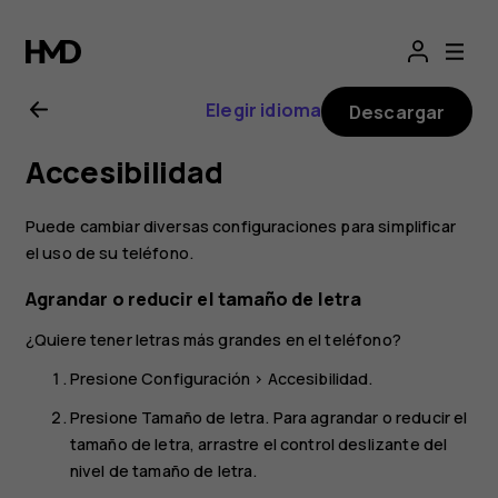
Manual
del
Elegir idioma
Descargar
usuario
Accesibilidad
de
Puede cambiar diversas configuraciones para simplificar
Nokia
el uso de su teléfono.
Agrandar o reducir el tamaño de letra
3.1
¿Quiere tener letras más grandes en el teléfono?
Plus
Presione
Configuración
>
Accesibilidad
.
Presione
Tamaño de letra
. Para agrandar o reducir el
tamaño de letra, arrastre el control deslizante del
nivel de tamaño de letra.