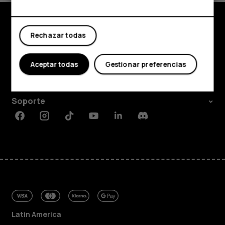
Mi cuenta
Rechazar todas
Comprar
Acerca de
Aceptar todas
Gestionar preferencias
Planet and people
Soporte
Facebook
Instagram
Tiktok
Youtube
Linkedin
Discord
Latin America