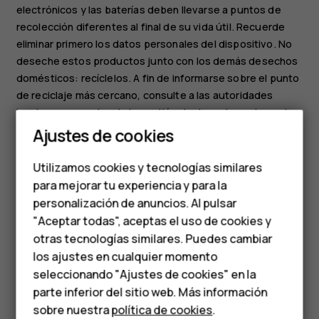
electrónicos y las baterías deben llevarse a puntos de
recolección diferentes al final de su vida útil. Recuerde
eliminar primero los datos personales del dispositivo. No
deseche estos productos junto con los demás desechos
domésticos: recíclelos. A fin de informarse sobre el punto
de reciclaje más cercano, consulte a las autoridades
locales encargadas de la gestión de desechos o lea sobre
Smartphones
el programa de devolución de HMD y la disponibilidad en
Ajustes de cookies
su país en
Teléfonos de gama
www.hmd.com/phones/support/topics/recycle
.
Utilizamos cookies y tecnologías similares
media
para mejorar tu experiencia y para la
personalización de anuncios. Al pulsar
Teléfonos para
"Aceptar todas", aceptas el uso de cookies y
personas mayores
otras tecnologías similares. Puedes cambiar
los ajustes en cualquier momento
HMD Terra M
¿Te ha parecido útil?
seleccionando "Ajustes de cookies" en la
parte inferior del sitio web. Más información
Comprar
Sí
No
sobre nuestra
política de cookies
.