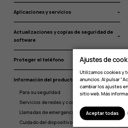
Aplicaciones y servicios
Actualizaciones y copias de seguridad de
software
Ajustes de cook
Proteger el teléfono
Utilizamos cookies y t
Información del producto y de seguridad
anuncios. Al pulsar "A
cambiar los ajustes e
Para su seguridad
sitio web. Más inform
Servicios de redes y costos
Llamadas de emergencia
Aceptar todas
Cuidado del dispositivo