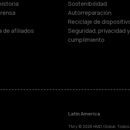
istoria
Sostenibilidad
prensa
Autorreparación
Reciclaje de dispositiv
 de afiliados
Seguridad, privacidad y
cumplimiento
Smartphon
Teléfonos 
Teléfonos p
personas m
Latin America
TM y © 2026 HMD Global. Todos l