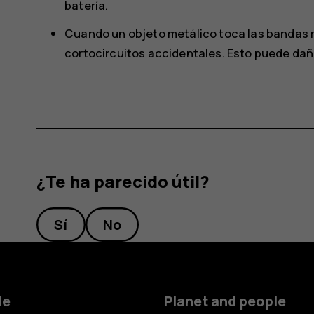
batería.
Cuando un objeto metálico toca las bandas m
cortocircuitos accidentales. Esto puede dañar
¿Te ha parecido útil?
Sí
No
de
Planet and people