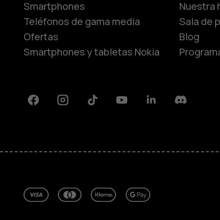
Smartphones
Nuestra h
Teléfonos de gama media
Sala de 
Ofertas
Blog
Smartphones y tabletas Nokia
Programa
Facebook
Instagram
Tiktok
Youtube
Linkedin
Discord
Acerca de
Blog
Reparar, reutilizar, reciclar