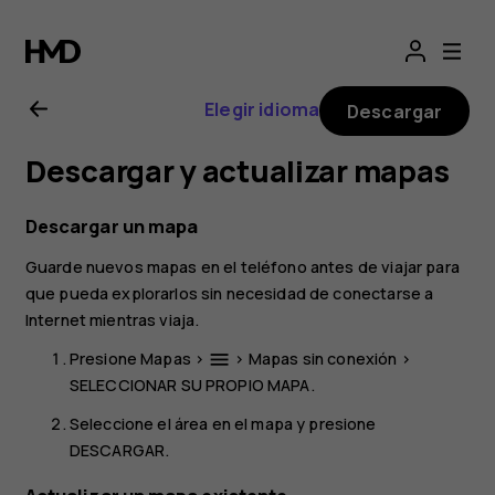
Manual
del
Elegir idioma
Descargar
usuario
Descargar y actualizar mapas
de
Descargar un mapa
Nokia
Guarde nuevos mapas en el teléfono antes de viajar para
que pueda explorarlos sin necesidad de conectarse a
3.1
Internet mientras viaja.
Presione
Mapas
>
>
Mapas sin conexión
>
menu
SELECCIONAR SU PROPIO MAPA
.
Seleccione el área en el mapa y presione
DESCARGAR
.