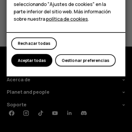
HMD Terra M
seleccionando "Ajustes de cookies" en la
parte inferior del sitio web. Más información
Comprar
sobre nuestra
política de cookies
.
¿Te ha parecido útil?
Mi cuenta
Sí
No
Rechazar todas
Aceptar todas
Gestionar preferencias
Comprar
Acerca de
Planet and people
Soporte
Facebook
Instagram
Tiktok
Youtube
Linkedin
Discord