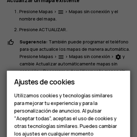
Actualizar un mapa existente
Presione
Mapas
>
>
Mapas sin conexión
y el
menu
nombre del mapa.
Presione
ACTUALIZAR
.
Sugerencia:
También puede programar el teléfono
para que actualice los mapas de manera automática.
Presione
Mapas
>
>
Mapas sin conexión
>
y
menu
settings
cambie
Actualizar automáticamente mapas sin
conexión
y
Descargar automáticamente mapas sin
Smartphones
conexión
a
Activado
.
Ajustes de cookies
Teléfonos de gama
Eliminar un mapa
Utilizamos cookies y tecnologías similares
media
para mejorar tu experiencia y para la
Presione
Mapas
>
>
Mapas sin conexión
y el
dehaze
nombre del mapa.
personalización de anuncios. Al pulsar
Teléfonos para
"Aceptar todas", aceptas el uso de cookies y
Presione
ELIMINAR
.
personas mayores
otras tecnologías similares. Puedes cambiar
los ajustes en cualquier momento