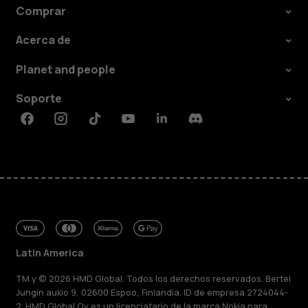
Comprar
Acerca de
Planet and people
Soporte
Facebook
Instagram
Tiktok
Youtube
Linkedin
Discord
Latin America
TM y © 2026 HMD Global. Todos los derechos reservados. Bertel
Jungin aukio 9, 02600 Espoo, Finlandia. ID de empresa 2724044-
2. HMD Global Oy es un licenciatario de la marca Nokia para