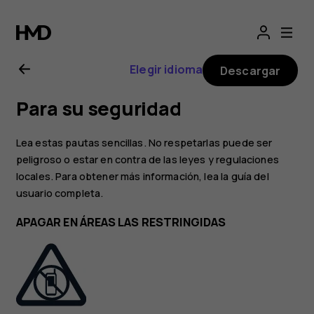
Manual
del
Elegir idioma
Descargar
usuario
Para su seguridad
de
Lea estas pautas sencillas. No respetarlas puede ser
Nokia
peligroso o estar en contra de las leyes y regulaciones
locales. Para obtener más información, lea la guía del
usuario completa.
3.1
APAGAR EN ÁREAS LAS RESTRINGIDAS