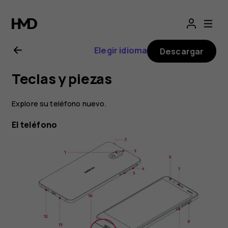
Manual
del
Elegir idioma
Descargar
usuario
Teclas y piezas
de
Explore su teléfono nuevo.
Nokia
El teléfono
3.1