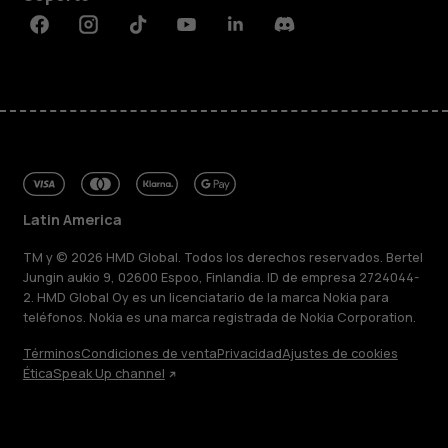
Facebook
Instagram
Tiktok
Youtube
Linkedin
Discord
Latin America
TM y © 2026 HMD Global. Todos los derechos reservados. Bertel
Jungin aukio 9, 02600 Espoo, Finlandia. ID de empresa 2724044-
2. HMD Global Oy es un licenciatario de la marca Nokia para
teléfonos. Nokia es una marca registrada de Nokia Corporation.
Términos
Condiciones de venta
Privacidad
Ajustes de cookies
Ética
Speak Up channel
Acerca de
Blog