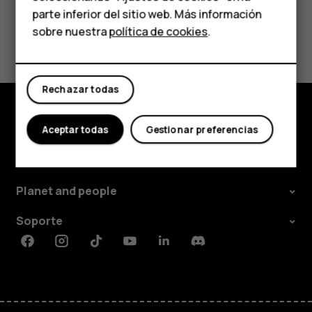
parte inferior del sitio web. Más información
Comprar
sobre nuestra
política de cookies
.
¿Te ha parecido útil?
Mi cuenta
Sí
No
Rechazar todas
Aceptar todas
Gestionar preferencias
Comprar
Acerca de
Planet and people
Soporte
Facebook
Instagram
Tiktok
Youtube
Linkedin
Discord