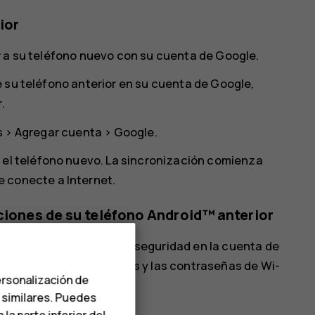
ior
r a su teléfono nuevo con su cuenta de Google.
 su teléfono anterior en su cuenta de Google,
.
s
>
Agregar cuenta
>
Google
.
 el teléfono nuevo. La sincronización comienza
 conecte a Internet.
aciones de su teléfono Android™ anterior
tada la opción de copia de seguridad en la cuenta de
ones de las aplicaciones y las contraseñas de Wi-
ersonalización de
s similares. Puedes
e seguridad
.