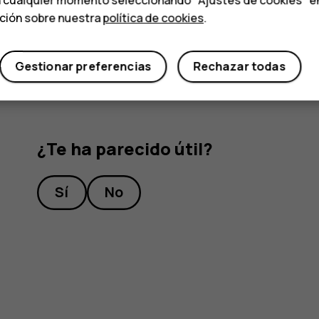
n cualquier momento seleccionando "Ajustes de cookies" en l
ación sobre nuestra
política de cookies
.
Cambie
Copia de seguridad a Google Drive
a
Gestionar preferencias
Rechazar todas
¿Te ha parecido útil?
Sí
No