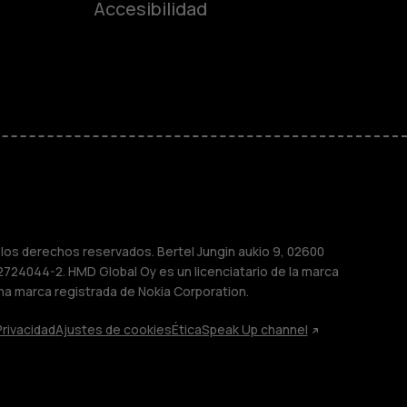
es
Accesibilidad
de gama media
ara
ayores
M
os derechos reservados. Bertel Jungin aukio 9, 02600
2724044-2. HMD Global Oy es un licenciatario de la marca
na marca registrada de Nokia Corporation.
Privacidad
Ajustes de cookies
Ética
Speak Up channel