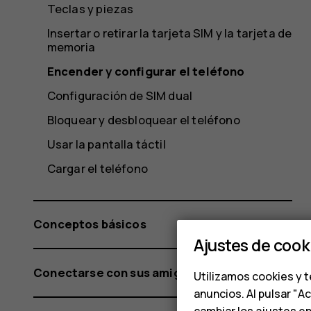
Teclas y piezas
Insertar o retirar la tarjeta SIM y la tarjeta de
memoria
Encender y configurar el teléfono
Configuración de SIM dual
Bloquear y desbloquear el teléfono
Usar la pantalla táctil
Cargar el teléfono
Conceptos básicos
Ajustes de cook
Conectarse con sus amigos y familiares
Utilizamos cookies y t
anuncios. Al pulsar "A