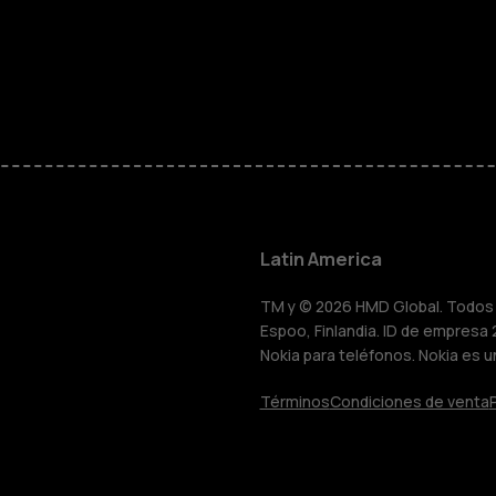
Smartphon
Teléfonos 
Teléfonos p
personas m
Latin America
HMD Terra 
TM y © 2026 HMD Global. Todos l
Espoo, Finlandia. ID de empresa 
Nokia para teléfonos. Nokia es u
Comprar
Términos
Condiciones de venta