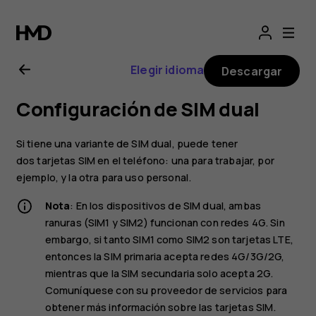
Manual
del
Elegir idioma
Descargar
usuario
Configuración de SIM dual
de
Si tiene una variante de SIM dual, puede tener
Nokia 3
dos tarjetas SIM en el teléfono: una para trabajar, por
ejemplo, y la otra para uso personal.
Nota
: En los dispositivos de SIM dual, ambas
ranuras (SIM1 y SIM2) funcionan con redes 4G. Sin
embargo, si tanto SIM1 como SIM2 son tarjetas LTE,
entonces la SIM primaria acepta redes 4G/3G/2G,
mientras que la SIM secundaria solo acepta 2G.
Comuníquese con su proveedor de servicios para
obtener más información sobre las tarjetas SIM.