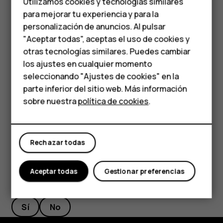
Utilizamos cookies y tecnologías similares
media
para mejorar tu experiencia y para la
Renombrar una tarjeta SIM
personalización de anuncios. Al pulsar
Teléfonos para
Presione la tarjeta SIM que desea renombrar y escriba el
"Aceptar todas", aceptas el uso de cookies y
nombre que quiera.
personas mayores
otras tecnologías similares. Puedes cambiar
los ajustes en cualquier momento
Seleccionar qué tarjeta SIM usar para llamadas o
HMD Terra M
seleccionando "Ajustes de cookies" en la
conexión de datos
parte inferior del sitio web. Más información
Comprar
En
SIM preferida para
, presione la configuración que
sobre nuestra
política de cookies
.
desea cambiar y seleccione la tarjeta SIM.
Mi cuenta
Rechazar todas
Aceptar todas
Gestionar preferencias
¿Te ha parecido útil?
Sí
No