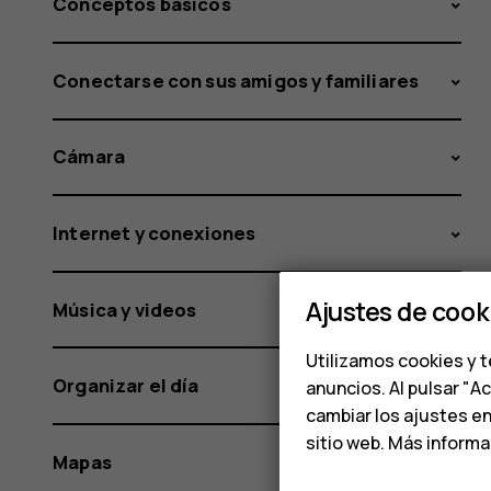
Conceptos básicos
Conectarse con sus amigos y familiares
Cámara
Internet y conexiones
Ajustes de cook
Música y videos
Utilizamos cookies y t
Organizar el día
anuncios. Al pulsar "A
cambiar los ajustes e
sitio web. Más inform
Mapas