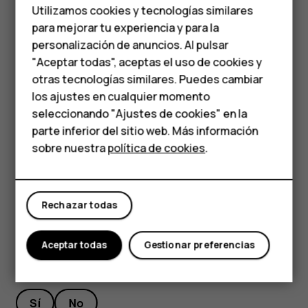
Teléfonos de gama
momento? Para silenciar una llamada entrante,
Utilizamos cookies y tecnologías similares
media
presione la tecla de volumen hacia abajo. También
para mejorar tu experiencia y para la
puede configurar el teléfono para silenciar el tono al
personalización de anuncios. Al pulsar
Teléfonos para
descolgar: presione
Configuración
>
Sistema
>
"Aceptar todas", aceptas el uso de cookies y
Gestos
>
Volumen silenciado al levantarlo
y active
personas mayores
otras tecnologías similares. Puedes cambiar
esta opción.
los ajustes en cualquier momento
HMD Terra M
seleccionando "Ajustes de cookies" en la
Si quiere poder rechazar una llamada simplemente
parte inferior del sitio web. Más información
dando vuelta el teléfono, presione
Configuración
>
Comprar
sobre nuestra
política de cookies
.
Sistema
>
Gestos
>
Dar vuelta para rechazar
llamada
y active esta opción.
Mi cuenta
Rechazar todas
Aceptar todas
Gestionar preferencias
¿Te ha parecido útil?
Sí
No