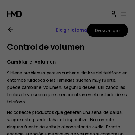
Manual
del
Elegir idioma
Descargar
usuario
Control de volumen
de
Cambiar el volumen
Nokia
Si tiene problemas para escuchar el timbre del teléfono en
entornos ruidosos o las llamadas suenan muy fuerte,
5.1
puede cambiar el volumen, según lo desee, utilizando las
teclas de volumen que se encuentran en el costado de su
teléfono.
No conecte productos que generen una señal de salida,
ya que esto puede dañar el dispositivo. No conecte
ninguna fuente de voltaje al conector de audio. Preste
especial atención a los niveles de volumen si conecta un