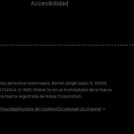
es
Accesibilidad
de gama media
ara
ayores
M
os derechos reservados. Bertel Jungin aukio 9, 02600
2724044-2. HMD Global Oy es un licenciatario de la marca
na marca registrada de Nokia Corporation.
Privacidad
Ajustes de cookies
Ética
Speak Up channel