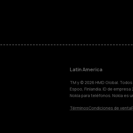
Smartphon
Teléfonos 
Teléfonos p
personas m
Latin America
HMD Terra 
TM y © 2026 HMD Global. Todos l
Espoo, Finlandia. ID de empresa 
Nokia para teléfonos. Nokia es u
Comprar
Términos
Condiciones de venta