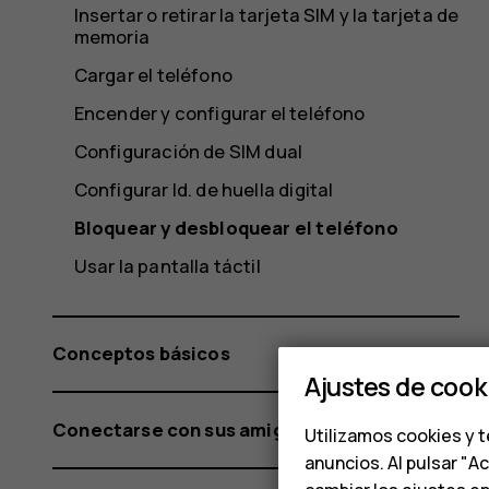
Insertar o retirar la tarjeta SIM y la tarjeta de
memoria
Cargar el teléfono
Encender y configurar el teléfono
Configuración de SIM dual
Configurar Id. de huella digital
Bloquear y desbloquear el teléfono
Usar la pantalla táctil
Conceptos básicos
Ajustes de cook
Conectarse con sus amigos y familiares
Utilizamos cookies y t
anuncios. Al pulsar "A