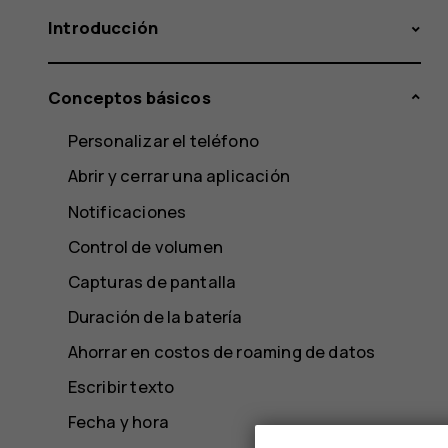
Introducción
Conceptos básicos
Personalizar el teléfono
Abrir y cerrar una aplicación
Notificaciones
Control de volumen
Capturas de pantalla
Duración de la batería
Ahorrar en costos de roaming de datos
Escribir texto
Fecha y hora