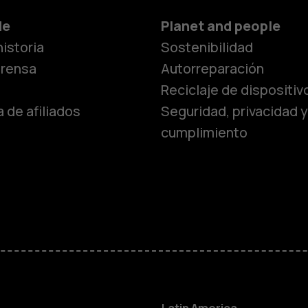
de
Planet and people
istoria
Sostenibilidad
prensa
Autorreparación
Reciclaje de dispositiv
 de afiliados
Seguridad, privacidad y
cumplimiento
Smartphon
Teléfonos 
Teléfonos p
personas m
Latin America