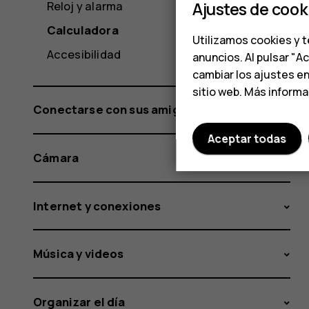
Ajustes de cook
Reloj y alarma
Calculadora
Utilizamos cookies y t
Accesibilidad
anuncios. Al pulsar "A
cambiar los ajustes e
sitio web. Más inform
Conectarse con sus amigos y familiares
Aceptar todas
Cámara
Internet y conexiones
Música y videos
Organizar el día