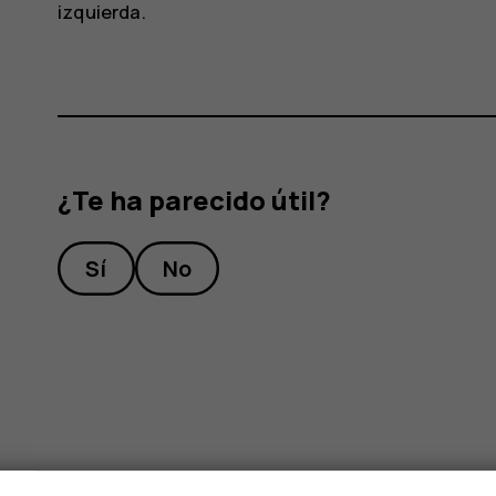
izquierda.
¿Te ha parecido útil?
Sí
No