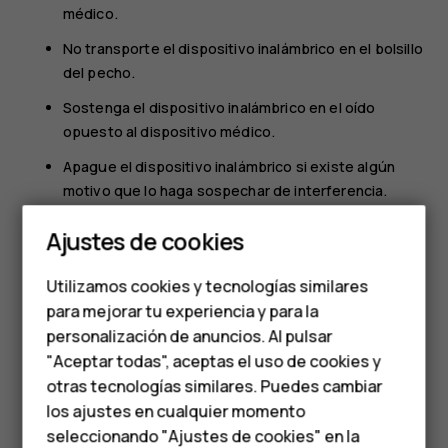
médico.
No transporte el dispositivo inalámbrico en el bolsillo
del pecho.
Sostenga el dispositivo inalámbrico en el oído
opuesto al dispositivo médico.
Apague el dispositivo inalámbrico si existe algún
motivo que lo haga sospechar de interferencia.
Smartphones
Siga las instrucciones del fabricante para el
Ajustes de cookies
dispositivo médico implantado.
Teléfonos de gama
Si tiene preguntas sobre el uso del dispositivo inalámbrico
Utilizamos cookies y tecnologías similares
media
con un dispositivo médico implantado, consulte al
para mejorar tu experiencia y para la
proveedor de atención de salud.
personalización de anuncios. Al pulsar
Teléfonos para
"Aceptar todas", aceptas el uso de cookies y
personas mayores
otras tecnologías similares. Puedes cambiar
los ajustes en cualquier momento
HMD Terra M
seleccionando "Ajustes de cookies" en la