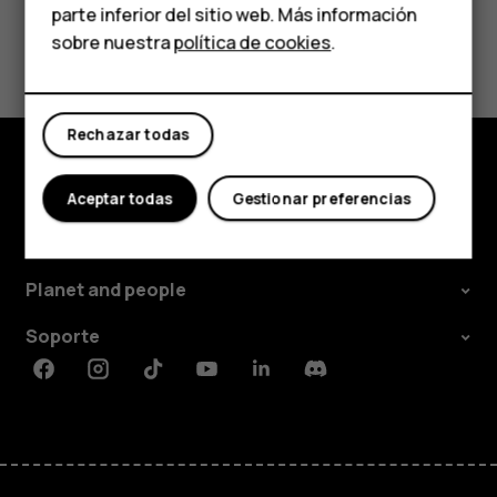
parte inferior del sitio web. Más información
Comprar
¿Te ha parecido útil?
sobre nuestra
política de cookies
.
Mi cuenta
Sí
No
Rechazar todas
Comprar
Aceptar todas
Gestionar preferencias
Acerca de
Planet and people
Soporte
Facebook
Instagram
Tiktok
Youtube
Linkedin
Discord