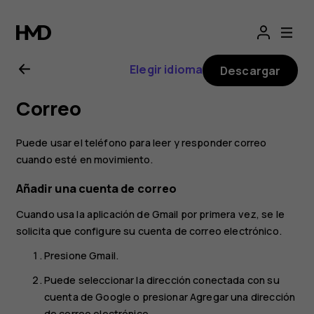
Manual
del
Elegir idioma
Descargar
usuario
Correo
de
Puede usar el teléfono para leer y responder correo
Nokia 5
cuando esté en movimiento.
Añadir una cuenta de correo
Cuando usa la aplicación de Gmail por primera vez, se le
solicita que configure su cuenta de correo electrónico.
Presione
Gmail
.
Puede seleccionar la dirección conectada con su
cuenta de Google o presionar
Agregar una dirección
de correo electrónico
.