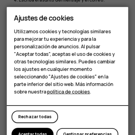
Smartphones
Presione
.
send
Ajustes de cookies
Leer y responder correo
Teléfonos de gama
Utilizamos cookies y tecnologías similares
Presione
Gmail
.
media
para mejorar tu experiencia y para la
Presione el mensaje que desea leer.
personalización de anuncios. Al pulsar
Teléfonos para
"Aceptar todas", aceptas el uso de cookies y
Para responder el mensaje, presione
o
>
reply
more_vert
personas mayores
otras tecnologías similares. Puedes cambiar
Responder a todos
.
los ajustes en cualquier momento
HMD Terra M
Eliminar correo
seleccionando "Ajustes de cookies" en la
parte inferior del sitio web. Más información
Presione
Gmail
.
Comprar
sobre nuestra
política de cookies
.
Seleccione el mensaje que desea eliminar y
presione
.
delete
Mi cuenta
Para eliminar varios mensajes, presione el círculo
Rechazar todas
con las iniciales de los destinatarios para seleccionar
los mensajes y presione
.
delete
Aceptar todas
Gestionar preferencias