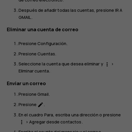
Después de añadir todas las cuentas, presione
IR A
GMAIL
.
Eliminar una cuenta de correo
Presione
Configuración
.
Presione
Cuentas
.
Seleccione la cuenta que desea eliminar y
>
more_vert
Eliminar cuenta
.
Enviar un correo
Presione
Gmail
.
Presione
.
create
En el cuadro
Para
, escriba una dirección o presione
>
Agregar desde contactos
.
more_vert
Escriba el asunto del mensaje y el correo.