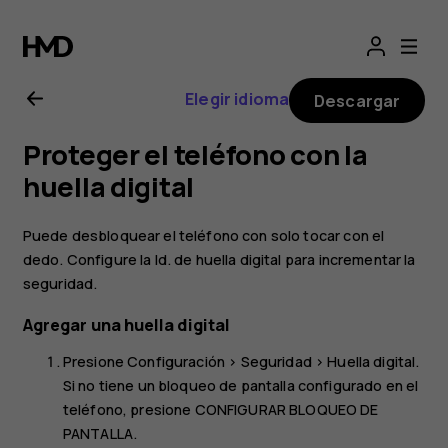
Manual
del
Elegir idioma
Descargar
usuario
Proteger el teléfono con la
de
huella digital
Nokia 5
Puede desbloquear el teléfono con solo tocar con el
dedo. Configure la Id. de huella digital para incrementar la
seguridad.
Agregar una huella digital
Presione
Configuración
>
Seguridad
>
Huella digital
.
Si no tiene un bloqueo de pantalla configurado en el
teléfono, presione
CONFIGURAR BLOQUEO DE
PANTALLA
.