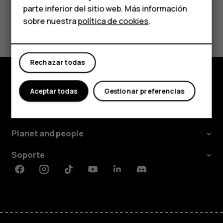
parte inferior del sitio web. Más información
Comprar
sobre nuestra
política de cookies
.
¿Te ha parecido útil?
Mi cuenta
Sí
No
Rechazar todas
Comprar
Aceptar todas
Gestionar preferencias
Acerca de
Planet and people
Soporte
Facebook
Instagram
Tiktok
Youtube
Linkedin
Discord