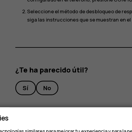
Seleccione el método de desbloqueo de respa
siga las instrucciones que se muestran en el
¿Te ha parecido útil?
Sí
No
ies
ecnologías similares para mejorar tu experiencia y para la p