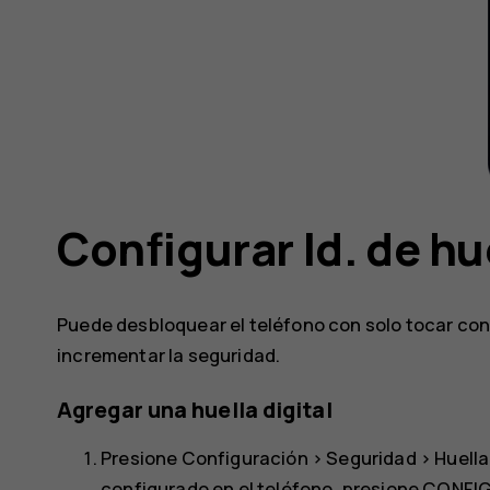
Configurar Id. de hue
Puede desbloquear el teléfono con solo tocar con e
incrementar la seguridad.
Agregar una huella digital
Presione
Configuración
>
Seguridad
>
Huella
configurado en el teléfono, presione
CONFIG