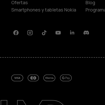
Ofertas
Blog
Smartphones y tabletas Nokia
Programa
Facebook
Instagram
Tiktok
Youtube
Linkedin
Discord
Acerca de
Blog
Reparar, reutilizar, reciclar
Sostenibilidad