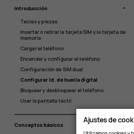
Introducción
Teclas y piezas
Insertar o retirar la tarjeta SIM y la tarjeta de
memoria
Cargar el teléfono
Encender y configurar el teléfono
Configuración de SIM dual
Configurar Id. de huella digital
Bloquear y desbloquear el teléfono
Usar la pantalla táctil
Ajustes de cook
Conceptos básicos
Utilizamos cookies y t