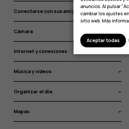
anuncios. Al pulsar "A
Conectarse con sus amigos y familiares
cambiar los ajustes e
sitio web. Más inform
Cámara
Aceptar todas
Internet y conexiones
Música y videos
Organizar el día
Mapas