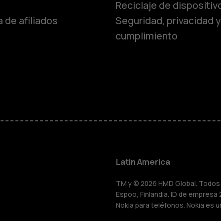
Reciclaje de dispositiv
 de afiliados
Seguridad, privacidad y
cumplimiento
Smartphon
Teléfonos 
Teléfonos p
personas m
Latin America
HMD Terra 
TM y © 2026 HMD Global. Todos l
Espoo, Finlandia. ID de empresa 
Nokia para teléfonos. Nokia es u