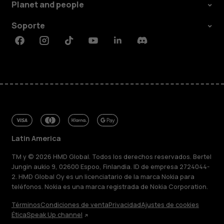
Planet and people
Soporte
Facebook
Instagram
Tiktok
Youtube
Linkedin
Discord
Latin America
TM y © 2026 HMD Global. Todos los derechos reservados. Bertel
Jungin aukio 9, 02600 Espoo, Finlandia. ID de empresa 2724044-
2. HMD Global Oy es un licenciatario de la marca Nokia para
teléfonos. Nokia es una marca registrada de Nokia Corporation.
Términos
Condiciones de venta
Privacidad
Ajustes de cookies
Ética
Speak Up channel