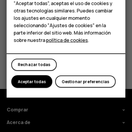
Teléfonos para
"Aceptar todas", aceptas el uso de cookies y
Eliminar una cita
personas mayores
otras tecnologías similares. Puedes cambiar
Presione el evento.
los ajustes en cualquier momento
HMD Terra M
seleccionando "Ajustes de cookies" en la
Presione
>
Eliminar
.
more_vert
parte inferior del sitio web. Más información
Comprar
sobre nuestra
política de cookies
.
Mi cuenta
Rechazar todas
¿Te ha parecido útil?
Aceptar todas
Gestionar preferencias
Sí
No
Comprar
Acerca de