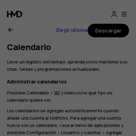
Manual
del
Elegir idioma
Descargar
usuario
Calendario
de
Lleve un registro del tiempo: aprenda cómo mantener sus
Nokia
citas, tareas y programaciones actualizadas.
Administrar calendarios
6.2
Presione
Calendario
>
y seleccione qué tipo de
dehaze
calendario quiere ver.
Los calendarios se agregan automáticamente cuando
añade una cuenta al teléfono. Para agregar una cuenta
nueva con un calendario, vaya al menú de aplicaciones y
presione
Configuración
>
Usuarios y cuentas
>
Agregar