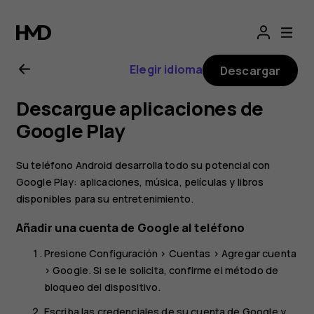
Manual
del
Elegir idioma
Descargar
usuario
Descargue aplicaciones de
de
Google Play
Nokia
Su teléfono Android desarrolla todo su potencial con
Google Play: aplicaciones, música, películas y libros
6.2
disponibles para su entretenimiento.
Añadir una cuenta de Google al teléfono
Presione
Configuración
>
Cuentas
>
Agregar cuenta
>
Google
. Si se le solicita, confirme el método de
bloqueo del dispositivo.
Escriba las credenciales de su cuenta de Google y