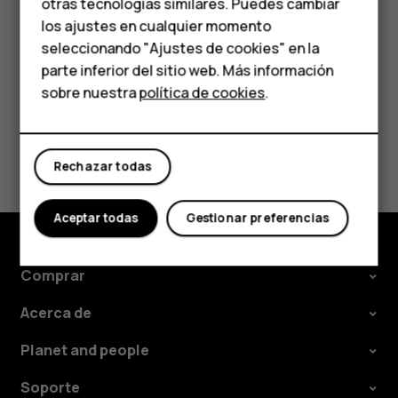
personas mayores
otras tecnologías similares. Puedes cambiar
Para ver las aplicaciones que tiene, vaya a la pantalla
los ajustes en cualquier momento
principal y deslice desde la parte inferior de la pantalla.
HMD Terra M
seleccionando "Ajustes de cookies" en la
parte inferior del sitio web. Más información
Comprar
sobre nuestra
política de cookies
.
Mi cuenta
¿Te ha parecido útil?
Rechazar todas
Sí
No
Aceptar todas
Gestionar preferencias
Comprar
Acerca de
Planet and people
Soporte