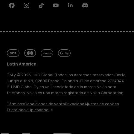
Facebook
Instagram
Tiktok
Youtube
Linkedin
Discord
Latin America
TM y © 2026 HMD Global. Todos los derechos reservados. Bertel
Jungin aukio 9, 02600 Espoo, Finlandia. ID de empresa 2724044-
2. HMD Global Oy es un licenciatario de la marca Nokia para
teléfonos. Nokia es una marca registrada de Nokia Corporation.
Términos
Condiciones de venta
Privacidad
Ajustes de cookies
Ética
Speak Up channel
Acerca de
Blog
Reparar, reutilizar, reciclar