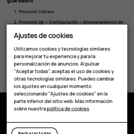
guardados
Presione
Cámara
.
Presione
>
Configuración
>
Almacenamiento de
menu
Smartphones
datos
.
Ajustes de cookies
Teléfonos de gama
Utilizamos cookies y tecnologías similares
media
para mejorar tu experiencia y para la
personalización de anuncios. Al pulsar
Teléfonos para
¿Te ha parecido útil?
"Aceptar todas", aceptas el uso de cookies y
personas mayores
otras tecnologías similares. Puedes cambiar
los ajustes en cualquier momento
Sí
No
HMD Terra M
seleccionando "Ajustes de cookies" en la
parte inferior del sitio web. Más información
Comprar
sobre nuestra
política de cookies
.
Comprar
Mi cuenta
Acerca de
Rechazar todas