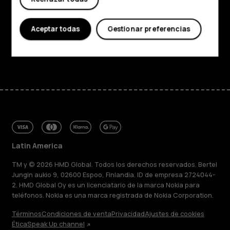
Planet and people
Aceptar todas
Gestionar preferencias
Soporte
Facebook
Instagram
Tiktok
Youtube
Linkedin
Discord
Latin America
TM y © 2026 HMD Global. Todos los derechos reservados. Bertel
Jungin aukio 9, 02600 Espoo, Finlandia. ID de empresa 2724044-
2. HMD Global Oy es un licenciatario de la marca Nokia para
teléfonos. Nokia es una marca registrada de Nokia Corporation.
Términos
Condiciones de venta
Privacidad
Ajustes de cookies
Ética
Speak Up channel