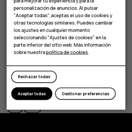
media
para mejorar tu experiencia y para la
Compartir fotos y videos
personalización de anuncios. Al pulsar
Teléfonos para
"Aceptar todas", aceptas el uso de cookies y
Puede compartir sus fotos y videos rápida y fácilmente
personas mayores
otras tecnologías similares. Puedes cambiar
para que los vean sus amigos y familiares.
los ajustes en cualquier momento
En
Fotos
, presione la foto que desee compartir y
share
HMD Terra M
seleccionando "Ajustes de cookies" en la
.
parte inferior del sitio web. Más información
Comprar
Seleccione cómo quiere compartir la foto o el video.
sobre nuestra
política de cookies
.
Mi cuenta
Rechazar todas
¿Te ha parecido útil?
Aceptar todas
Gestionar preferencias
Sí
No