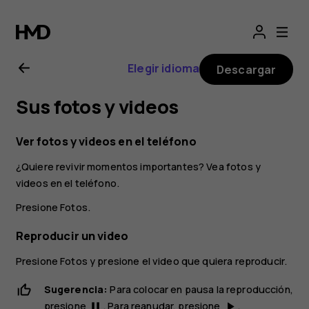
Manual
del
Elegir idioma
Descargar
usuario
Sus fotos y videos
de
Ver fotos y videos en el teléfono
Nokia
¿Quiere revivir momentos importantes? Vea fotos y
videos en el teléfono.
6.2
Presione
Fotos
.
Reproducir un video
Presione
Fotos
y presione el video que quiera reproducir.
Sugerencia:
Para colocar en pausa la reproducción,
presione
. Para reanudar, presione
.
pause
play_arrow