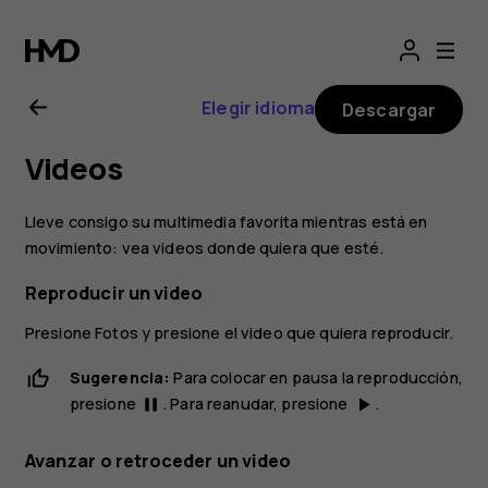
Manual
del
Elegir idioma
Descargar
usuario
Videos
de
Lleve consigo su multimedia favorita mientras está en
Nokia 6
movimiento: vea videos donde quiera que esté.
Reproducir un video
Presione
Fotos
y presione el video que quiera reproducir.
Sugerencia:
Para colocar en pausa la reproducción,
presione
. Para reanudar, presione
.
pause
play_arrow
Avanzar o retroceder un video