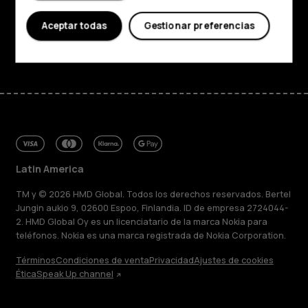
Soporte
Aceptar todas
Gestionar preferencias
Facebook
Instagram
Tiktok
Youtube
Linkedin
Discord
Latin America
TM y © 2026 HMD Global. Todos los derechos reservados. Bertel
Jungin aukio 9, 02600 Espoo, Finlandia. ID de empresa 2724044-
2. HMD Global Oy es un licenciatario de la marca Nokia para
teléfonos. Nokia es una marca registrada de Nokia Corporation.
Términos
Condiciones de venta
Privacidad
Ajustes de cookies
Ética
Speak Up channel
Acerca de