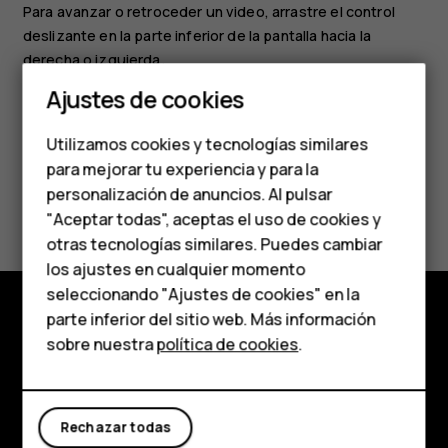
Para avanzar o retroceder un video, arrastre el control
deslizante en la parte inferior de la pantalla hacia la
derecha o izquierda.
Smartphones
Ajustes de cookies
Teléfonos de gama
Utilizamos cookies y tecnologías similares
media
para mejorar tu experiencia y para la
personalización de anuncios. Al pulsar
¿Te ha parecido útil?
Teléfonos para
"Aceptar todas", aceptas el uso de cookies y
personas mayores
otras tecnologías similares. Puedes cambiar
Sí
No
los ajustes en cualquier momento
HMD Terra M
seleccionando "Ajustes de cookies" en la
parte inferior del sitio web. Más información
Comprar
Comprar
sobre nuestra
política de cookies
.
Acerca de
Mi cuenta
Planet and people
Rechazar todas