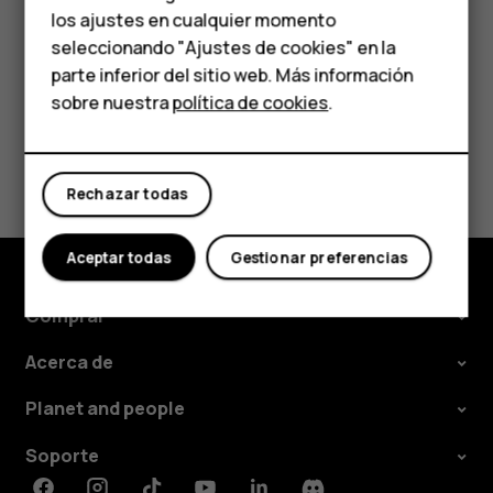
personas mayores
Para rechazar una llamada, deslice hacia abajo.
los ajustes en cualquier momento
HMD Terra M
seleccionando "Ajustes de cookies" en la
parte inferior del sitio web. Más información
Comprar
sobre nuestra
política de cookies
.
Mi cuenta
¿Te ha parecido útil?
Rechazar todas
Sí
No
Aceptar todas
Gestionar preferencias
Comprar
Acerca de
Planet and people
Soporte