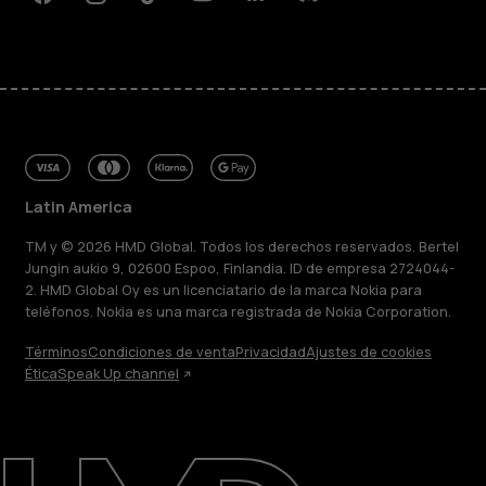
Facebook
Instagram
Tiktok
Youtube
Linkedin
Discord
Latin America
TM y © 2026 HMD Global. Todos los derechos reservados. Bertel
Jungin aukio 9, 02600 Espoo, Finlandia. ID de empresa 2724044-
2. HMD Global Oy es un licenciatario de la marca Nokia para
teléfonos. Nokia es una marca registrada de Nokia Corporation.
Términos
Condiciones de venta
Privacidad
Ajustes de cookies
Ética
Speak Up channel
Acerca de
Blog
Reparar, reutilizar, reciclar