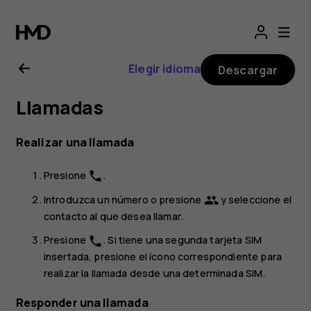
Manual
del
Elegir idioma
Descargar
usuario
Llamadas
de
Realizar una llamada
Nokia
Presione
.
phone
7.2
Introduzca un número o presione
y seleccione el
group
contacto al que desea llamar.
Presione
. Si tiene una segunda tarjeta SIM
phone
insertada, presione el ícono correspondiente para
realizar la llamada desde una determinada SIM.
Responder una llamada