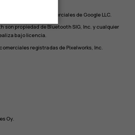
ionados son marcas comerciales de Google LLC.
h son propiedad de Bluetooth SIG, Inc. y cualquier
aliza bajo licencia.
 comerciales registradas de Pixelworks, Inc.
es Oy.