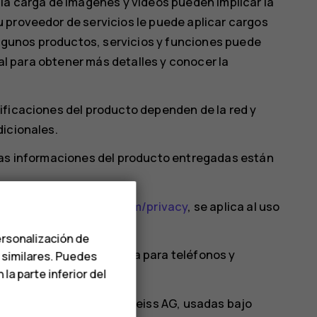
la carga de imágenes y videos pueden implicar la
 proveedor de servicios le puede aplicar cargos
 algunos productos, servicios y funciones puede
cal para obtener más detalles y conocer la
ificaciones del producto dependen de la red y
dicionales.
ras informaciones del producto entregadas están
le en
http://www.hmd.com/privacy
, se aplica al uso
ersonalización de
a de uso de la marca Nokia para teléfonos y
s similares. Puedes
a parte inferior del
a de Nokia Corporation.
les registradas de Carl Zeiss AG, usadas bajo