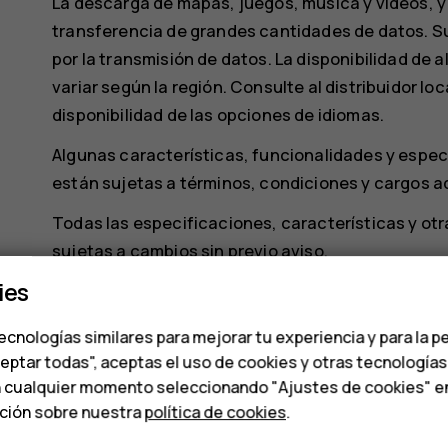
La descarga de mapas, juegos, música y videos, y 
transferencia de grandes cantidades de datos. Su
por la transmisión de datos. La disponibilidad de
variar según la región. Consulte al distribuidor lo
disponibilidad de las opciones de idiomas.
Algunas características, funcionalidades y espec
están sujetas a términos, condiciones y cargos a
Todas las especificaciones, características y ot
sujetas a cambios sin previo aviso.
ies
La Política de Privacidad de HMD Global, disponib
que usted realice del dispositivo.
ecnologías similares para mejorar tu experiencia y para la p
HMD Global Oy es el titular exclusivo de la licenci
ceptar todas", aceptas el uso de cookies y otras tecnología
n cualquier momento seleccionando "Ajustes de cookies" en l
tabletas. Nokia es una marca comercial registrad
ación sobre nuestra
política de cookies
.
ZEISS y el logotipo de ZEISS son marcas comercia