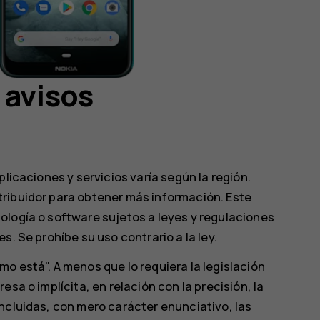
 avisos
plicaciones y servicios varía según la región.
ribuidor para obtener más información. Este
ología o software sujetos a leyes y regulaciones
s. Se prohíbe su uso contrario a la ley.
o está". A menos que lo requiera la legislación
sa o implícita, en relación con la precisión, la
ncluidas, con mero carácter enunciativo, las