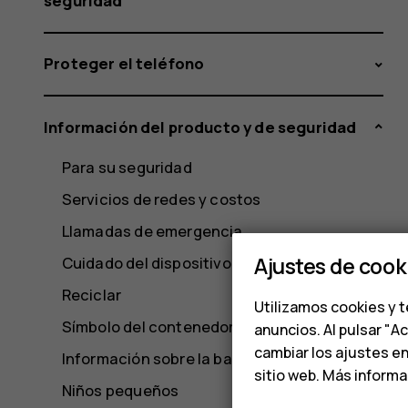
seguridad
Proteger el teléfono
Información del producto y de seguridad
Para su seguridad
Servicios de redes y costos
Llamadas de emergencia
Ajustes de cook
Cuidado del dispositivo
Reciclar
Utilizamos cookies y t
Símbolo del contenedor de basura tachado
anuncios. Al pulsar "A
cambiar los ajustes e
Información sobre la batería y el cargador
sitio web. Más inform
Niños pequeños