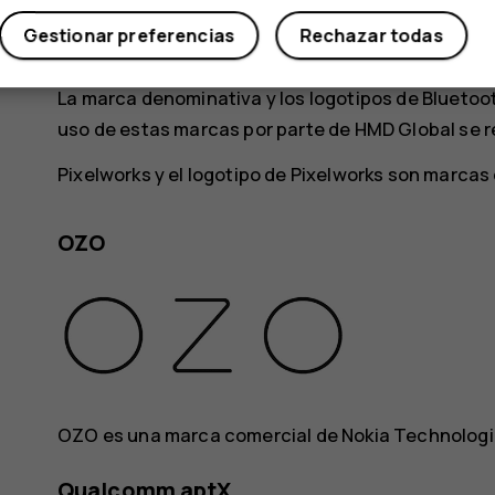
licencia de Carl Zeiss Vision GmbH.
Gestionar preferencias
Rechazar todas
Android, Google y otras marcas y logotipos relac
La marca denominativa y los logotipos de Bluetoot
uso de estas marcas por parte de HMD Global se re
Pixelworks y el logotipo de Pixelworks son marcas
OZO
OZO es una marca comercial de Nokia Technologi
Qualcomm aptX