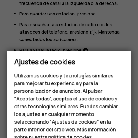
frecuencia de canal a la izquierda o la derecha.
Para guardar una estación, presione
.
Para escuchar una estación de radio con los
altavoces del teléfono, presione
. Mantenga
conectados los auriculares.
Para apagar la radio, presione
.
Smartphones
Ajustes de cookies
Sugerencia para solucionar problemas
: Si la radio
Teléfonos de gama
no funciona, asegúrese de que los auriculares
Utilizamos cookies y tecnologías similares
estén correctamente conectados.
media
para mejorar tu experiencia y para la
personalización de anuncios. Al pulsar
Teléfonos para
"Aceptar todas", aceptas el uso de cookies y
personas mayores
otras tecnologías similares. Puedes cambiar
los ajustes en cualquier momento
HMD Terra M
seleccionando "Ajustes de cookies" en la
¿Te ha parecido útil?
parte inferior del sitio web. Más información
Comprar
sobre nuestra
política de cookies
.