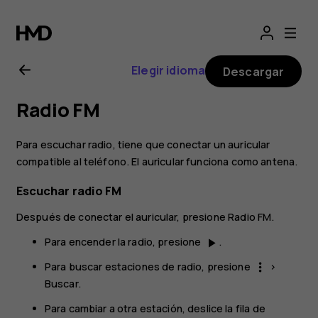
Manual
del
Elegir idioma
Descargar
usuario
Radio FM
de
Para escuchar radio, tiene que conectar un auricular
Nokia
compatible al teléfono. El auricular funciona como antena.
Escuchar radio FM
7.2
Después de conectar el auricular, presione
Radio FM
.
Para encender la radio, presione
.
play_arrow
Para buscar estaciones de radio, presione
>
more_vert
Buscar
.
Para cambiar a otra estación, deslice la fila de