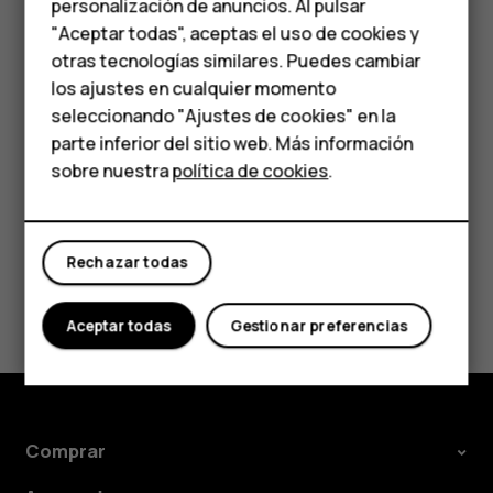
personalización de anuncios. Al pulsar
Teléfonos para
riesgos para la salud. Todos los productos de HMD Global
"Aceptar todas", aceptas el uso de cookies y
cumplen con los estándares de producción
personas mayores
otras tecnologías similares. Puedes cambiar
internacionales vigentes de la industria y con todos los
los ajustes en cualquier momento
requisitos establecidos por las agencias
HMD Terra M
seleccionando "Ajustes de cookies" en la
gubernamentales competentes.
parte inferior del sitio web. Más información
Comprar
sobre nuestra
política de cookies
.
Mi cuenta
Rechazar todas
¿Te ha parecido útil?
Aceptar todas
Gestionar preferencias
Sí
No
Comprar