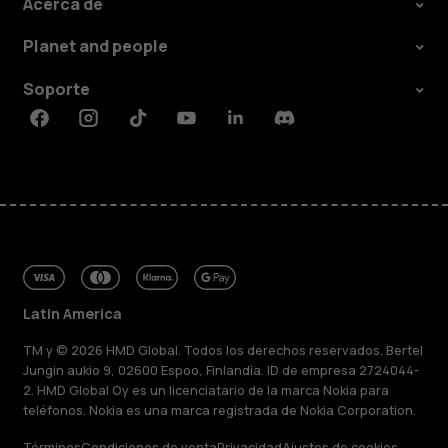
Acerca de
Planet and people
Soporte
Facebook
Instagram
Tiktok
Youtube
Linkedin
Discord
Latin America
TM y © 2026 HMD Global. Todos los derechos reservados. Bertel
Jungin aukio 9, 02600 Espoo, Finlandia. ID de empresa 2724044-
2. HMD Global Oy es un licenciatario de la marca Nokia para
teléfonos. Nokia es una marca registrada de Nokia Corporation.
Términos
Condiciones de venta
Privacidad
Ajustes de cookies