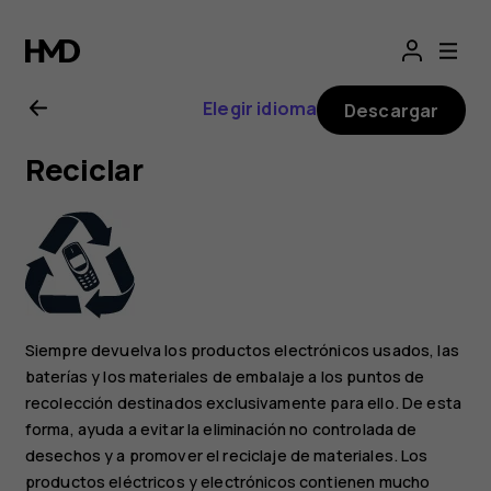
Manual
del
Elegir idioma
Descargar
usuario
Reciclar
de
Nokia
7.2
Siempre devuelva los productos electrónicos usados, las
baterías y los materiales de embalaje a los puntos de
recolección destinados exclusivamente para ello. De esta
forma, ayuda a evitar la eliminación no controlada de
desechos y a promover el reciclaje de materiales. Los
productos eléctricos y electrónicos contienen mucho