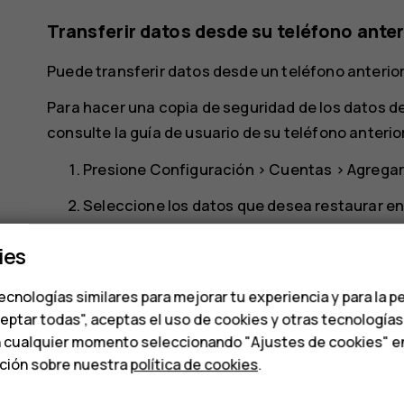
Transferir datos desde su teléfono anter
Puede transferir datos desde un teléfono anterio
Para hacer una copia de seguridad de los datos de
consulte la guía de usuario de su teléfono anterior
Presione
Configuración
>
Cuentas
>
Agregar
Seleccione los datos que desea restaurar en
automáticamente una vez que su teléfono se
ies
Restaurar la configuración de las aplic
ecnologías similares para mejorar tu experiencia y para la p
Si su teléfono anterior era Android y tenía habili
ceptar todas", aceptas el uso de cookies y otras tecnología
Google, entonces puede restaurar las configuraci
n cualquier momento seleccionando "Ajustes de cookies" en l
ación sobre nuestra
política de cookies
.
Fi.
Presione
Configuración
>
Sistema
>
Avanza