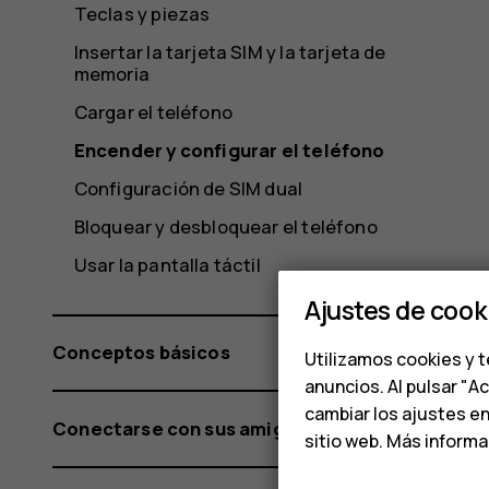
Teclas y piezas
Insertar la tarjeta SIM y la tarjeta de
memoria
Cargar el teléfono
Encender y configurar el teléfono
Configuración de SIM dual
Bloquear y desbloquear el teléfono
Usar la pantalla táctil
Ajustes de cook
Conceptos básicos
Utilizamos cookies y t
anuncios. Al pulsar "A
cambiar los ajustes e
Conectarse con sus amigos y familiares
sitio web. Más inform