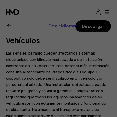
Manual
del
Elegir idioma
Descargar
usuario
Vehículos
de
Las señales de radio pueden afectar los sistemas
Nokia
electrónicos con blindaje inadecuado o de instalación
incorrecta en los vehículos. Para obtener más información,
consulte al fabricante del dispositivo o su equipo. El
7.2
dispositivo solo debe ser instalado en un vehículo por
personal autorizado. Una instalación defectuosa puede
resultar peligrosa y anular la garantía. Compruebe con
regularidad que todos los equipos inalámbricos de su
vehículo estén correctamente montados y funcionando
debidamente. No almacene ni transporte materiales
inflamables o explosivos en el mismo compartimiento