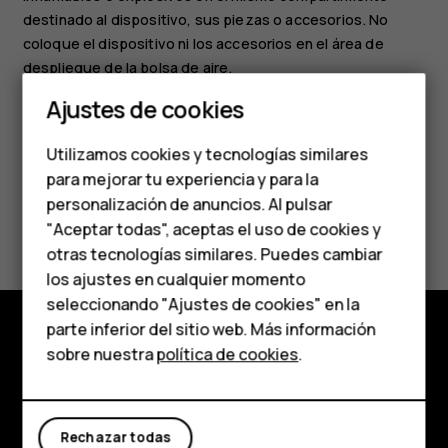
destinado al dispositivo, sus piezas o accesorios. No
coloque el dispositivo ni los accesorios en el área de
despliegue de la bolsa de aire.
Smartphones
Ajustes de cookies
Teléfonos de gama
Utilizamos cookies y tecnologías similares
media
para mejorar tu experiencia y para la
personalización de anuncios. Al pulsar
Teléfonos para
¿Te ha parecido útil?
"Aceptar todas", aceptas el uso de cookies y
personas mayores
otras tecnologías similares. Puedes cambiar
Sí
No
los ajustes en cualquier momento
HMD Terra M
seleccionando "Ajustes de cookies" en la
parte inferior del sitio web. Más información
Comprar
sobre nuestra
política de cookies
.
Comprar
Mi cuenta
Acerca de
Rechazar todas
Planet and people