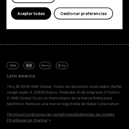
Soporte
Aceptar todas
Gestionar preferencias
Facebook
Instagram
Tiktok
Youtube
Linkedin
Discord
Latin America
TM y © 2026 HMD Global. Todos los derechos reservados. Bertel
Jungin aukio 9, 02600 Espoo, Finlandia. ID de empresa 2724044-
2. HMD Global Oy es un licenciatario de la marca Nokia para
teléfonos. Nokia es una marca registrada de Nokia Corporation.
Términos
Condiciones de venta
Privacidad
Ajustes de cookies
Ética
Speak Up channel
Acerca de