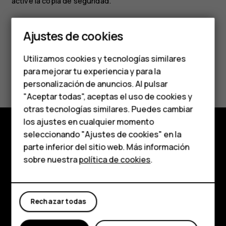
active la copia de seguridad.
Smartphones
Ajustes de cookies
Teléfonos de gama
Utilizamos cookies y tecnologías similares
media
para mejorar tu experiencia y para la
¿Te ha parecido útil?
personalización de anuncios. Al pulsar
Teléfonos para
"Aceptar todas", aceptas el uso de cookies y
Sí
No
personas mayores
otras tecnologías similares. Puedes cambiar
los ajustes en cualquier momento
HMD Terra M
seleccionando "Ajustes de cookies" en la
Comprar
parte inferior del sitio web. Más información
Comprar
sobre nuestra
política de cookies
.
Acerca de
Mi cuenta
Planet and people
Rechazar todas
Soporte