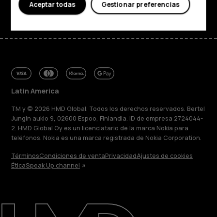
Facebook
Instagram
Tiktok
Youtube
Linkedin
Discord
Aceptar todas
Gestionar preferencias
Latin America
TM y © 2026 HMD Global. Todos los derechos reservados. Bertel
Jungin aukio 9, 02600 Espoo, Finlandia. ID de empresa 2724044-
2. HMD Global Oy es un licenciatario de la marca Nokia para
teléfonos. Nokia es una marca registrada de Nokia Corporation.
Términos
Condiciones de venta
Privacidad
Ajustes de cookies
Ética
Speak Up channel
Acerca de
Blog
Reparar, reutilizar, reciclar