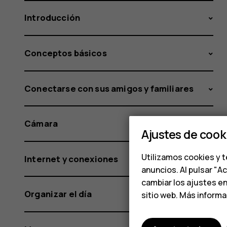
Introducción
Conceptos básicos
Conectarse con sus amigos y familiares
Cámara
Ajustes de cook
Utilizamos cookies y t
Internet y conexiones
anuncios. Al pulsar "A
cambiar los ajustes e
Organizar el día
sitio web. Más inform