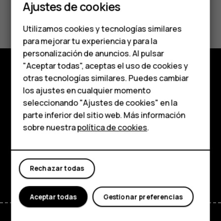
Smartphones
Ajustes de cookies
¿Te ha parecido útil?
Teléfonos de gama
Utilizamos cookies y tecnologías similares
media
Sí
No
para mejorar tu experiencia y para la
personalización de anuncios. Al pulsar
Teléfonos para
"Aceptar todas", aceptas el uso de cookies y
personas mayores
otras tecnologías similares. Puedes cambiar
Comprar
los ajustes en cualquier momento
HMD Terra M
seleccionando "Ajustes de cookies" en la
Acerca de
parte inferior del sitio web. Más información
Comprar
Planet and people
sobre nuestra
política de cookies
.
Soporte
Mi cuenta
Facebook
Instagram
Tiktok
Youtube
Linkedin
Discord
Rechazar todas
Aceptar todas
Gestionar preferencias