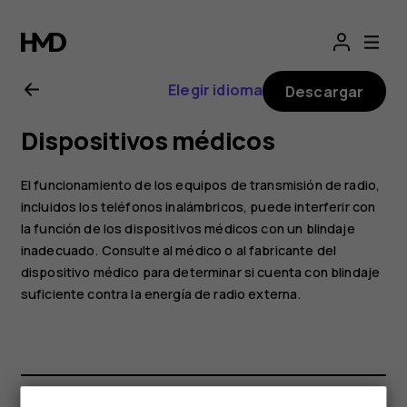
Manual
del
Elegir idioma
Descargar
usuario
Dispositivos médicos
de
El funcionamiento de los equipos de transmisión de radio,
Nokia
incluidos los teléfonos inalámbricos, puede interferir con
la función de los dispositivos médicos con un blindaje
inadecuado. Consulte al médico o al fabricante del
C01
dispositivo médico para determinar si cuenta con blindaje
suficiente contra la energía de radio externa.
Plus