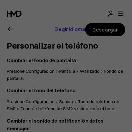
Manual
del
Elegir idioma
Descargar
usuario
Personalizar el teléfono
de
Cambiar el fondo de pantalla
Nokia
Presione
Configuración
>
Pantalla
>
Avanzado
>
Fondo de
pantalla
.
C01
Cambiar el tono del teléfono
Plus
Presione
Configuración
>
Sonido
>
Tono de teléfono de
SIM1
o
Tono de teléfono de SIM2
y seleccione el tono.
Cambiar el sonido de notificación de los
mensajes