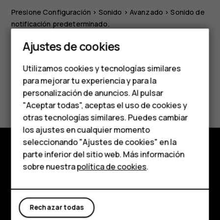
Presione
Configuración
>
Sonido
>
Avanzado
>
Sonido de
notificación predeterminado
.
Smartphones
Ajustes de cookies
Teléfonos de gama
Utilizamos cookies y tecnologías similares
media
para mejorar tu experiencia y para la
¿Te ha parecido útil?
personalización de anuncios. Al pulsar
Teléfonos para
"Aceptar todas", aceptas el uso de cookies y
personas mayores
otras tecnologías similares. Puedes cambiar
Sí
No
los ajustes en cualquier momento
HMD Terra M
seleccionando "Ajustes de cookies" en la
parte inferior del sitio web. Más información
Comprar
Comprar
sobre nuestra
política de cookies
.
Acerca de
Mi cuenta
Planet and people
Rechazar todas