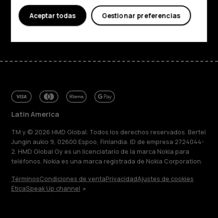
Soporte
Aceptar todas
Gestionar preferencias
Facebook
Instagram
Tiktok
Youtube
Linkedin
Discord
Latin America
TM y © 2026 HMD Global. Todos los derechos reservados. Bertel
Jungin aukio 9, 02600 Espoo, Finlandia. ID de empresa 2724044-
2. HMD Global Oy es un licenciatario de la marca Nokia para
teléfonos. Nokia es una marca registrada de Nokia Corporation.
Términos
Condiciones de venta
Privacidad
Ajustes de cookies
Ética
Speak Up channel
Acerca de
Blog