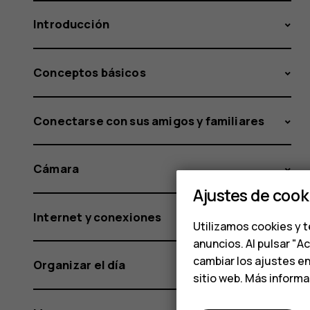
Introducción
Conceptos básicos
Conectarse con sus amigos y familiares
Cámara
Ajustes de cook
Internet y conexiones
Utilizamos cookies y t
anuncios. Al pulsar "A
cambiar los ajustes e
Organizar el día
sitio web. Más inform