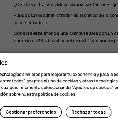
¿Quiere ver fotos o videos en una pantalla más g
Puede usar el administrador de archivos de la com
la computadora.
Conecte el teléfono a una computadora con un cab
conexión USB, abra el panel de notificaciones y p
ies
ecnologías similares para mejorar tu experiencia y para la p
ceptar todas", aceptas el uso de cookies y otras tecnología
¿Te ha parecido útil?
n cualquier momento seleccionando "Ajustes de cookies" en l
ación sobre nuestra
política de cookies
.
Sí
No
Gestionar preferencias
Rechazar todas