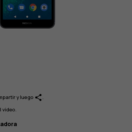
share
mpartir y luego
.
l video.
tadora