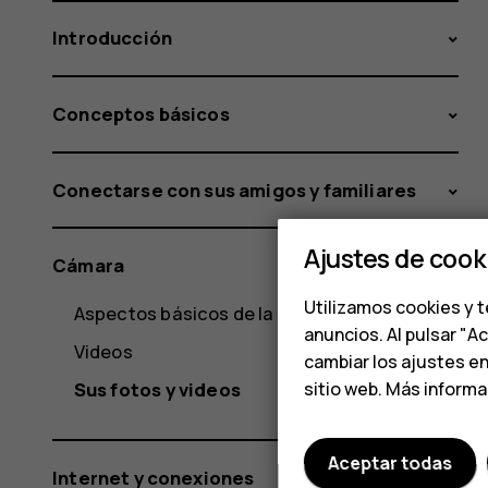
Introducción
Conceptos básicos
Conectarse con sus amigos y familiares
Ajustes de cook
Cámara
Utilizamos cookies y t
Aspectos básicos de la cámara
anuncios. Al pulsar "A
Videos
cambiar los ajustes e
Sus fotos y videos
sitio web. Más inform
Aceptar todas
Internet y conexiones