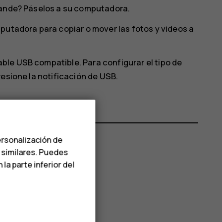
rande? Páselos a su computadora.
putadora para copiar o mover las fotos y videos a
le USB compatible. Para configurar el tipo de
resione la notificación de USB.
ersonalización de
s similares. Puedes
a parte inferior del