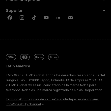
Soporte
Facebook
Instagram
Tiktok
Youtube
Linkedin
Discord
Latin America
TM y © 2026 HMD Global. Todos los derechos reservados. Bertel
Jungin aukio 9, 02600 Espoo, Finlandia. ID de empresa 2724044-
2. HMD Global Oy es un licenciatario de la marca Nokia para
teléfonos. Nokia es una marca registrada de Nokia Corporation.
Términos
Condiciones de venta
Privacidad
Ajustes de cookies
Ética
Speak Up channel
Acerca de