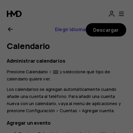
Manual
del
Elegir idioma
Descargar
usuario
Calendario
de
Administrar calendarios
Nokia
Presione
Calendario
>
y seleccione qué tipo de
dehaze
calendario quiere ver.
C20
Los calendarios se agregan automáticamente cuando
añade una cuenta al teléfono. Para añadir una cuenta
nueva con un calendario, vaya al menú de aplicaciones y
presione
Configuración
>
Cuentas
>
Agregar cuenta
.
Agregar un evento