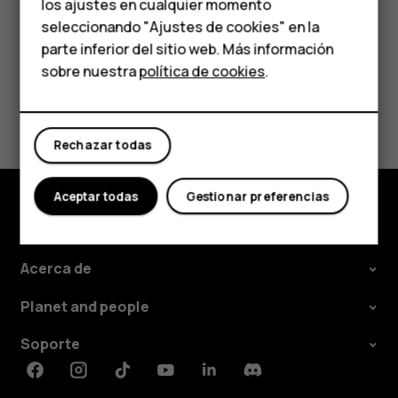
los ajustes en cualquier momento
HMD Terra M
seleccionando "Ajustes de cookies" en la
parte inferior del sitio web. Más información
Comprar
sobre nuestra
política de cookies
.
¿Te ha parecido útil?
Mi cuenta
Rechazar todas
Sí
No
Aceptar todas
Gestionar preferencias
Comprar
Acerca de
Planet and people
Soporte
Facebook
Instagram
Tiktok
Youtube
Linkedin
Discord