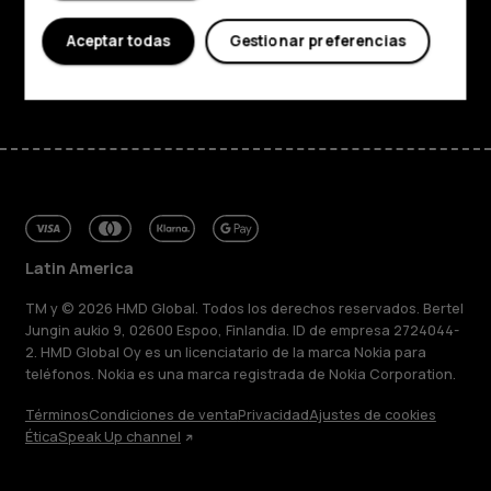
Soporte
Aceptar todas
Gestionar preferencias
Facebook
Instagram
Tiktok
Youtube
Linkedin
Discord
Latin America
TM y © 2026 HMD Global. Todos los derechos reservados. Bertel
Jungin aukio 9, 02600 Espoo, Finlandia. ID de empresa 2724044-
2. HMD Global Oy es un licenciatario de la marca Nokia para
teléfonos. Nokia es una marca registrada de Nokia Corporation.
Términos
Condiciones de venta
Privacidad
Ajustes de cookies
Ética
Speak Up channel
Acerca de