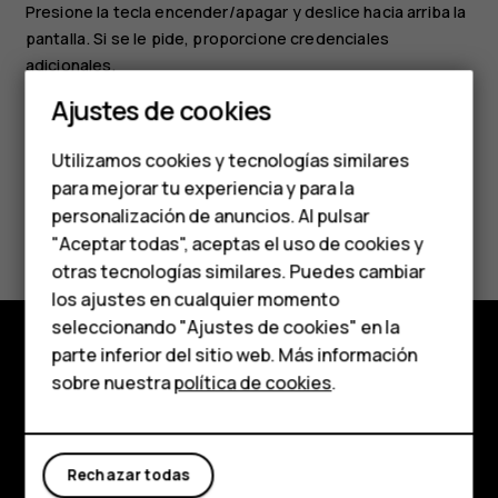
Presione la tecla encender/apagar y deslice hacia arriba la
pantalla. Si se le pide, proporcione credenciales
adicionales.
Smartphones
Ajustes de cookies
Teléfonos de gama
Utilizamos cookies y tecnologías similares
media
para mejorar tu experiencia y para la
personalización de anuncios. Al pulsar
¿Te ha parecido útil?
Teléfonos para
"Aceptar todas", aceptas el uso de cookies y
personas mayores
otras tecnologías similares. Puedes cambiar
Sí
No
los ajustes en cualquier momento
HMD Terra M
seleccionando "Ajustes de cookies" en la
parte inferior del sitio web. Más información
Comprar
Comprar
sobre nuestra
política de cookies
.
Acerca de
Mi cuenta
Planet and people
Rechazar todas