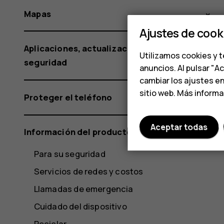
Mapas
Ajustes de cook
Aplicaciones, actualizaciones y copias de
Utilizamos cookies y t
seguridad
anuncios. Al pulsar "A
cambiar los ajustes e
sitio web. Más inform
Proteger el teléfono
Aceptar todas
Información del producto y de seguridad
Para su seguridad
Servicios de redes y costos
Llamadas de emergencia
Cuidado del dispositivo
Reciclar