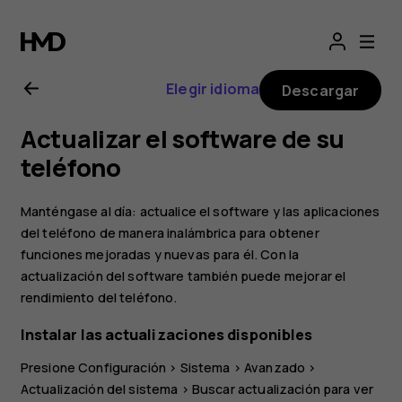
Manual
del
Elegir idioma
Descargar
usuario
Actualizar el software de su
de
teléfono
Nokia
Manténgase al día: actualice el software y las aplicaciones
del teléfono de manera inalámbrica para obtener
C20
funciones mejoradas y nuevas para él. Con la
actualización del software también puede mejorar el
rendimiento del teléfono.
Instalar las actualizaciones disponibles
Presione
Configuración
>
Sistema
>
Avanzado
>
Actualización del sistema
>
Buscar actualización
para ver