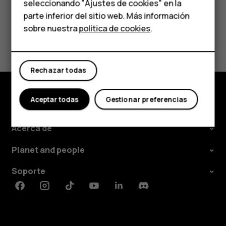
HMD Terra M
seleccionando "Ajustes de cookies" en la
parte inferior del sitio web. Más información
Comprar
sobre nuestra
política de cookies
.
¿Te ha parecido útil?
Mi cuenta
Sí
No
Rechazar todas
Aceptar todas
Gestionar preferencias
Comprar
Acerca de
Planet and people
Soporte
Facebook
Instagram
Tiktok
Youtube
Linkedin
Discord