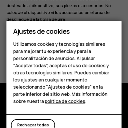
destinado al dispositivo, sus piezas o accesorios. No
coloque el dispositivo ni los accesorios en el área de
despliegue de la bolsa de aire.
Smartphones
Ajustes de cookies
Teléfonos de gama
Utilizamos cookies y tecnologías similares
media
para mejorar tu experiencia y para la
personalización de anuncios. Al pulsar
Teléfonos para
¿Te ha parecido útil?
"Aceptar todas", aceptas el uso de cookies y
personas mayores
otras tecnologías similares. Puedes cambiar
Sí
No
los ajustes en cualquier momento
HMD Terra M
seleccionando "Ajustes de cookies" en la
parte inferior del sitio web. Más información
Comprar
sobre nuestra
política de cookies
.
Comprar
Mi cuenta
Acerca de
Rechazar todas
Planet and people