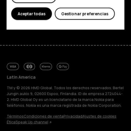
Soporte
Aceptar todas
Gestionar preferencias
Facebook
Instagram
Tiktok
Youtube
Linkedin
Discord
Latin America
TM y © 2026 HMD Global. Todos los derechos reservados. Bertel
Jungin aukio 9, 02600 Espoo, Finlandia. ID de empresa 2724044-
2. HMD Global Oy es un licenciatario de la marca Nokia para
teléfonos. Nokia es una marca registrada de Nokia Corporation.
Términos
Condiciones de venta
Privacidad
Ajustes de cookies
Ética
Speak Up channel
Acerca de