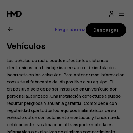
Manual
del
Elegir idioma
Descargar
usuario
Vehículos
de
Las señales de radio pueden afectar los sistemas
Nokia
electrónicos con blindaje inadecuado o de instalación
incorrecta en los vehículos. Para obtener más información,
consulte al fabricante del dispositivo o su equipo. El
C20
dispositivo solo debe ser instalado en un vehículo por
personal autorizado. Una instalación defectuosa puede
resultar peligrosa y anular la garantía. Compruebe con
regularidad que todos los equipos inalámbricos de su
vehículo estén correctamente montados y funcionando
debidamente. No almacene ni transporte materiales
inflamables o explosivos en el mismo compartimiento