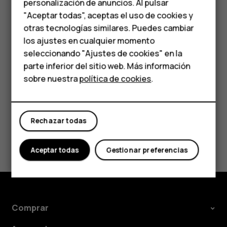
personalización de anuncios. Al pulsar
Teléfonos para
riesgos para la salud. Todos los productos de HMD Global
"Aceptar todas", aceptas el uso de cookies y
cumplen con los estándares de producción
personas mayores
otras tecnologías similares. Puedes cambiar
internacionales vigentes de la industria y con todos los
los ajustes en cualquier momento
requisitos establecidos por las agencias
HMD Terra M
seleccionando "Ajustes de cookies" en la
gubernamentales competentes.
parte inferior del sitio web. Más información
Comprar
sobre nuestra
política de cookies
.
Mi cuenta
Rechazar todas
¿Te ha parecido útil?
Aceptar todas
Gestionar preferencias
Sí
No
Comprar