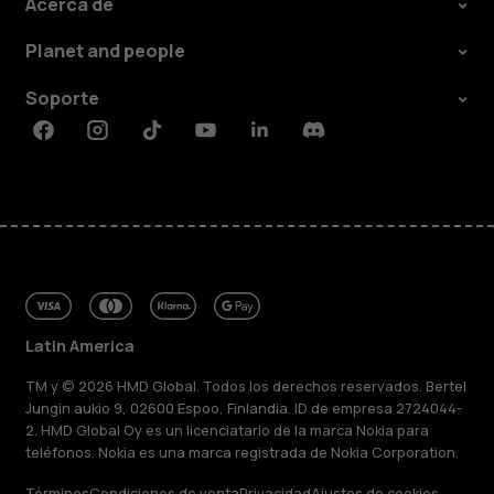
Acerca de
Planet and people
Soporte
Facebook
Instagram
Tiktok
Youtube
Linkedin
Discord
Latin America
TM y © 2026 HMD Global. Todos los derechos reservados. Bertel
Jungin aukio 9, 02600 Espoo, Finlandia. ID de empresa 2724044-
2. HMD Global Oy es un licenciatario de la marca Nokia para
teléfonos. Nokia es una marca registrada de Nokia Corporation.
Términos
Condiciones de venta
Privacidad
Ajustes de cookies